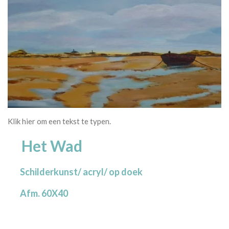
Klik hier om een tekst te typen.
Het Wad
Schilderkunst/ acryl/ op doek
Afm. 60X40