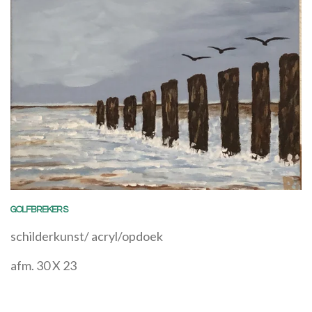
GOLFBREKERS
schilderkunst/ acryl/opdoek
afm. 30 X 23