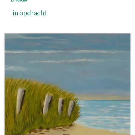
Drieluik
in opdracht